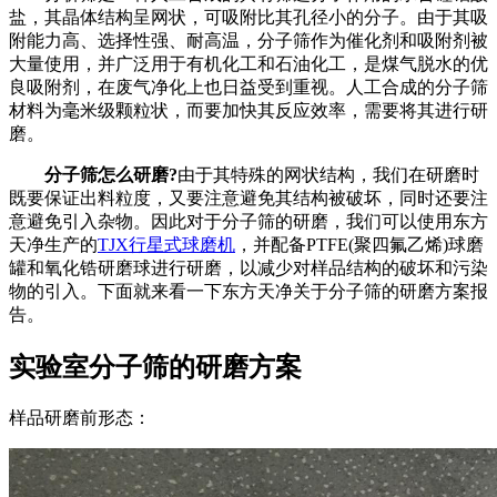
盐，其晶体结构呈网状，可吸附比其孔径小的分子。由于其吸
附能力高、选择性强、耐高温，分子筛作为催化剂和吸附剂被
大量使用，并广泛用于有机化工和石油化工，是煤气脱水的优
良吸附剂，在废气净化上也日益受到重视。人工合成的分子筛
材料为毫米级颗粒状，而要加快其反应效率，需要将其进行研
磨。
分子筛怎么研磨?
由于其特殊的网状结构，我们在研磨时
既要保证出料粒度，又要注意避免其结构被破坏，同时还要注
意避免引入杂物。因此对于分子筛的研磨，我们可以使用东方
天净生产的
TJX行星式球磨机
，并配备PTFE(聚四氟乙烯)球磨
罐和氧化锆研磨球进行研磨，以减少对样品结构的破坏和污染
物的引入。下面就来看一下东方天净关于分子筛的研磨方案报
告。
实验室分子筛的研磨方案
样品研磨前形态：